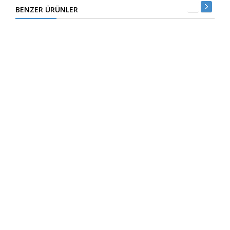
BENZER ÜRÜNLER
1/2 ETLİ TAKVİYELİ HORTUM